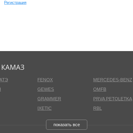
Регистрация
 КАМАЗ
АТЭ
FENOX
MERCEDES-BENZ
Н
GEWES
OMFB
GRAMMER
PRVA PETOLETKA
IXETIC
RBL
показать все