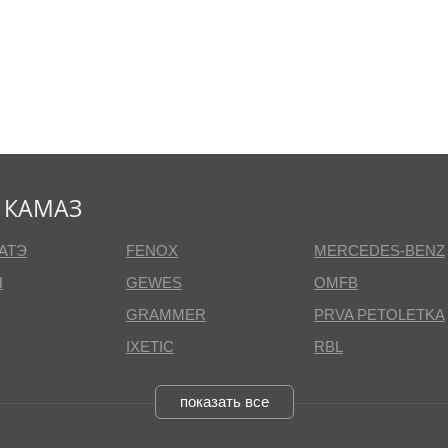
 КАМАЗ
АТЭ
FENOX
MERCEDES-BENZ
Н
GEWES
OMFB
GRAMMER
PRVA PETOLETKA
IXETIC
RBL
показать все