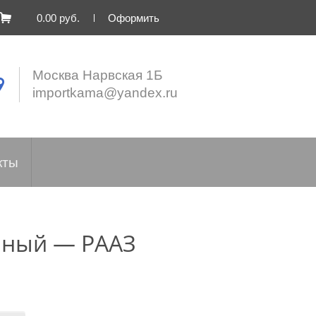
0.00 руб.
Оформить
Москва Нарвская 1Б
importkama@yandex.ru
кты
урный — РААЗ