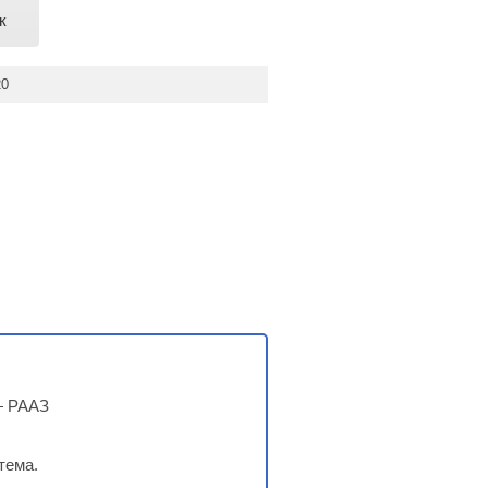
к
20
— РААЗ
тема.