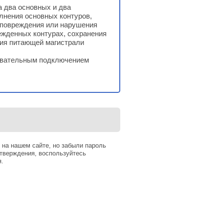
 два основных и два
лнения основных контуров,
о повреждения или нарушения
ежденных контурах, сохранения
ния питающей магистрали
довательным подключением
 на нашем сайте, но забыли пароль
тверждения, воспользуйтесь
я.