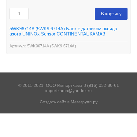
В корзину
5WK96714A (5WK9 6714A) Блок с датчиком оксида
азота UNINOx Sensor CONTINENTAL КАМАЗ
Артикул:
5WK96714A (5WK9 6714A)
© 2011-2021, ООО Импорткама 8 (916) 032-80-61
importkama@yandex.ru
Создать сайт
в Мегагрупп.ру