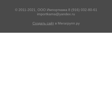
© 2011-2021, ООО Импорткама 8 (916) 032-80-61
importkama@yandex.ru
Создать сайт
в Мегагрупп.ру