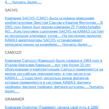
4.....
Читать далее
.....
SACHS
Компания SACHS (САКС) была основана немецкими
изобретателями Эрнстом Саксом и Карлом Фичтелом.....В
2001 году бренд был продан компании ZF Friedrichshafen
AG....Конструктивно сцепление SACHS на КАМАЗ состоит
из нескольких ключевых узлов.....На последних моделях
КАМАЗ амортизаторы SACHS устанавливают
непосредственно на конвейере.....
Читать далее
.....
CAMOZZI
Компания Camozzi (Камоцци) была снована в 1964 году в
Италии братьями Камоцци.....вот уже более 15 лет
оборудование и комплектующие Camozzi применяются на
многих российских предприятиях, в том числе и на
КАМАЗ.....Существует несколько видов фитингов,
которые применяются в системах КАМАЗ: фитинги
двойники, фитинги тройники, фитинги-штуцеры.....
Читать
далее.....
GRAMMER
Компания Grammer (Граммер), начала свой путь в 1880