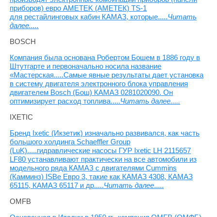
приборов) евро AMETEK (АМЕТЕК) TS-1
для рестайлинговых кабин КАМАЗ, которые.....
Читать
далее.....
BOSCH
Компания была основана Робертом Бошем в 1886 году в
Штутгарте и первоначально носила название
«Мастерская.....Самые явные результаты дает установка
в систему двигателя электронного блока управления
двигателем Bosch (Бош) КАМАЗ 0281020090. Он
оптимизирует расход топлива.....
Читать далее.....
IXETIC
Бренд Ixetic (Икзетик) изначально развивался, как часть
большого холдинга Schaeffler Group
(LuK).....гидравлические насосы ГУР Ixetic LH 2115657
LF80 устанавливают практически на все автомобили из
модельного ряда КАМАЗ с двигателями Cummins
(Камминз) ISBe Евро 3, такие как КАМАЗ 4308, КАМАЗ
65115, КАМАЗ 65117 и др.....
Читать далее
.....
OMFB