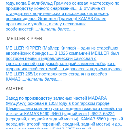
году, когда Виллибальд Граммер основал мастерскую по
производству конного снаряжения.....В отличие от
стандартных водительских и пассажирских кресел,
пневмосиденья Grammer (Граммер) КАМАЗ более
практичны и удобны, в силу нескольких
особенностей.....
Читать далее
.....
MEILLER KIPPER
MEILLER KIPPER (Майлер Киппер) – один из старейших
европейских брендов.....В 1925 компанией MEILLER был
построен первый гидравлический самосвал с
трехсторонней разгрузкой, который заменил лебедки с
гидравлической системой.....гидронасосы подъема кузова
MEILLER 265/1x поставляются сегодня на ковейер
КАМАЗ.....
Читать далее.....
AMETEK
Завод по производству запасных частей MADARA
(МАДАРА) основан в 1958 году в болгарском городе
Шумен.....ими комплектуются модели тяжелого семейства
и тягачи: КАМАЗ 5460, 6460 (задний мост), 6522, 65224
(передний, средний и задний мосты), КАМАЗ 6560 (первый
передний, второй передний, средний, задний мосты) и др.,