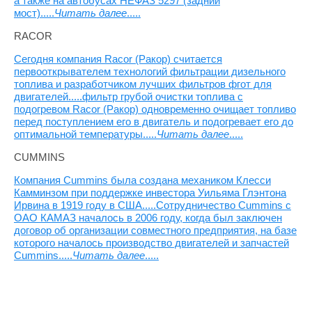
а также на автобусах НЕФАЗ 5297 (задний
мост).....
Читать далее
.....
RACOR
Сегодня компания Racor (Ракор) считается
первооткрывателем технологий фильтрации дизельного
топлива и разработчиком лучших фильтров фгот для
двигателей.....фильтр грубой очистки топлива с
подогревом Racor (Ракор) одновременно очищает топливо
перед поступлением его в двигатель и подогревает его до
оптимальной температуры.....
Читать далее
.....
CUMMINS
Компания Cummins была создана механиком Клесси
Камминзом при поддержке инвестора Уильяма Глэнтона
Ирвина в 1919 году в США.....Сотрудничество Cummins с
ОАО КАМАЗ началось в 2006 году, когда был заключен
договор об организации совместного предприятия, на базе
которого началось производство двигателей и запчастей
Cummins.....
Читать далее
.....