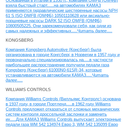
Основанная в Италии в 1950 гг., компания OMFB (ОМФБ)
взяла быстрый старт......на автомобилях КАМАЗ
применяются гидравлические шестеренные насосы NPH
61 S ISO OMFB (ОМФБ) 10501110628 или аксиально-
поршневые насосы DARK 52 ISO OMFB (ОМФБ)
10800505225. Они зарекомендовали себя, как одни из
самых надежных и эффективных.....
Читать далее
.....
KONGSBERG
Компания Kongsberg Automotive (Консберг) была
организована в городе Конгсберг, в Норвегии в 1957 году и
первоначально специализировалась на.....в частности
наибольшее распространение получили педали газа
Kongsberg (Консберг) 61000N0-61SR-34, которые
устанавливаются на автомобили КАМАЗ.....
Читать
далее
.....
WILLIAMS CONTROLS
Компания Williams Controls (Вилльямс Контролс) основана
в 1937 году, в городе Портленд.....в 1962 году Williams
Controls предложил отказаться от сложных механических
систем контроля дроссельной заслонки и заменить
их.....Для КАМАЗ Williams Controls выпускает электронные
педали газа WM 542 134974 Евро 3, WM 542 135099 Евро